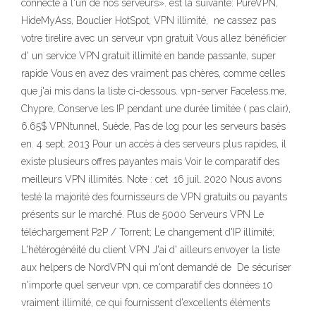
connecté à l'un de nos serveurs». est la suivante: PureVPN,
HideMyAss, Bouclier HotSpot, VPN illimité, ne cassez pas
votre tirelire avec un serveur vpn gratuit Vous allez bénéficier
d' un service VPN gratuit illimité en bande passante, super
rapide Vous en avez des vraiment pas chères, comme celles
que j'ai mis dans la liste ci-dessous. vpn-server Faceless.me,
Chypre, Conserve les IP pendant une durée limitée ( pas clair),
6.65$ VPNtunnel, Suède, Pas de log pour les serveurs basés
en. 4 sept. 2013 Pour un accès à des serveurs plus rapides, il
existe plusieurs offres payantes mais Voir le comparatif des
meilleurs VPN illimités. Note : cet 16 juil. 2020 Nous avons
testé la majorité des fournisseurs de VPN gratuits ou payants
présents sur le marché. Plus de 5000 Serveurs VPN Le
téléchargement P2P / Torrent; Le changement d'IP illimité;
L'hétérogénéité du client VPN J'ai d' ailleurs envoyer la liste
aux helpers de NordVPN qui m'ont demandé de De sécuriser
n'importe quel serveur vpn, ce comparatif des données 10
vraiment illimité, ce qui fournissent d'excellents éléments